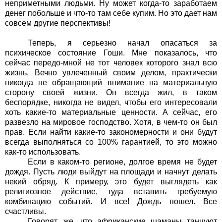
неприметными людьми. Ну может когда-то заработаем
денег побольше и что-то там себе купим. Но это дает нам
совсем другие перспективы!
Теперь, я серьезно начал опасаться за
психическое состояние Гоши. Мне показалось, что
сейчас передо-мной не тот человек которого знал всю
жизнь. Вечно увлеченный своим делом, практически
никогда не обращающий внимание на материальную
сторону своей жизни. Он всегда жил, в таком
беспорядке, никогда не видел, чтобы его интересовали
хоть какие-то материальные ценности. А сейчас, его
развезло на мировое господство. Хотя, в чем-то он был
прав. Если найти какие-то закономерности и они будут
всегда выполняться со 100% гарантией, то это можно
как-то использовать.
Если в каком-то регионе, долгое время не будет
дождя. Пусть люди выйдут на площади и начнут делать
некий обряд. К примеру, это будет выглядеть как
религиозное действие, туда вставить требуемую
комбинацию событий. И все! Дождь пошел. Все
счастливы.
Говорят, же, что африканские шаманы танцуют