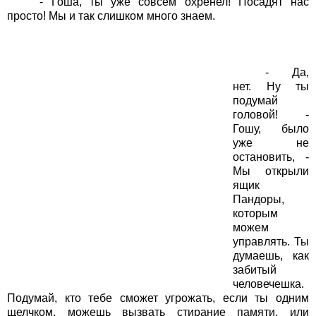
- Гоша, ты уже совсем охренел! Посадят нас
просто! Мы и так слишком много знаем.
- Да,
нет. Ну ты
подумай
головой! -
Гошу, было
уже не
остановить, -
Мы открыли
ящик
Пандоры,
которым
можем
управлять. Ты
думаешь, как
забитый
человечешка.
Подумай, кто тебе сможет угрожать, если ты одним
щелчком, можешь вызвать стирание памяти, или