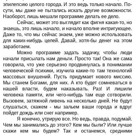
эпилепсию целого города. И это ведь только начало. По-
сути, мы даже не пытались искать другие возможности.
Наоборот, лишь мешали программе делать ее дело.
Сейчас, может это выглядит как фигня какая-то, но
знаешь, это лишь начало, и начало вполне интригующее.
Даже то, что мы сейчас знаем, уже можно использовать
для каких-нибудь целей. Давай, хотя-бы денег на этом
заработаем.
Можно программе задать задачку, чтобы люди
начали присылать нам деньги. Просто так! Она же сама
говорила, что уже серьезно продвинулась в понимании
человеческой психики, изучила какие-то там технологий
массовых внушений. Пусть придумает нового миссию.
Мы станем Богами, для них. А кто будет сомневаться в
нашей власти, будем наказывать. Раз! И лишили
человека памяти, или чего-нибудь там еще сотворили.
Вызовем, затяжной ливень на несколько дней. Не будут
слушаться, скажем - мы зальем ваши города и вдруг
пойдет дождь или снег например.
Я конечно, утрирую все. Но ведь, правда, подумай.
Чем мы занимались до этого? Кем мы были? Или лучше
скажи кем мы будем? Так и останемся, средними