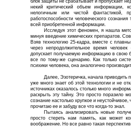
блок защиты не срабатывает и пропускает н
некий критический объем информации, к
нелогичным или чистой фантастикой, п
работоспособности человеческого сознания 
всей приобретенной информации.
Исследуя этот феномен, я нашла мет
минуя введение химических препаратов. Сов
Взяв технологию 25-кадра, вместе с плавны
через непродолжительное время человек 
допускает получаемую информацию в свою ба
все по тому-же сценарию. Как только сис
психики человека, она аналогично производит
Далее, Эзотеричка, начала приводить 
уже много знает об этой технологии и не от
источниках оказалось столько много информ
раскрыть эту тайну. Это просто поразило м
сознание настолько хрупкое и неустойчивое, 
прочитаю ее и забуду все что когда-то знал.
Пытаясь анализировать новые получе
просто стереть нам память, как может ко
воображение. Но все равно такая перспектива