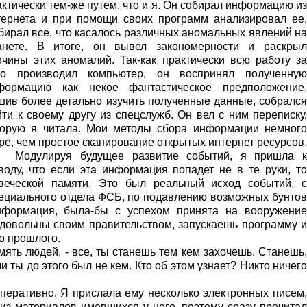
ктически тем-же путем, что и я. Он собирал информацию из
тернета и при помощи своих программ анализировал ее.
бирал все, что касалось различных аномальных явлений на
анете. В итоге, он вывел закономерности и раскрыл
ичины этих аномалий. Так-как практически всю работу за
го производил компьютер, он воспринял полученную
формацию как некое фантастическое предположение.
шив более детально изучить полученные данные, собрался
йти к своему другу из спецслужб. Он вел с ним переписку,
торую я читала. Мои методы сбора информации немного
ре, чем простое сканирование открытых интернет ресурсов.
Модулируя будущее развитие событий, я пришла к
воду, что если эта информация попадет не в те руки, то
веческой памяти. Это был реальный исход событий, с
пециального отдела ФСБ, по подавлению возможных бунтов
нформация, была-бы с успехом принята на вооружение
едовольны своим правительством, запускаешь программу и
о прошлого.
ять людей, - все, ты станешь тем кем захочешь. Станешь,
и ты до этого был не кем. Кто об этом узнает? Никто ничего
перативно. Я прислала ему несколько электронных писем,
 из материалов имевшихся у него, поэтому сразу прочитал