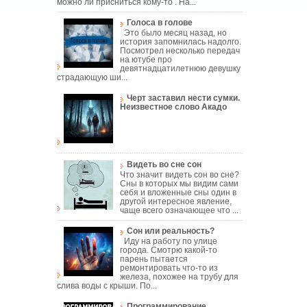
можно ли присниться кому-то . На...
Голоса в голове
Это было месяц назад, но
история запомнилась надолго.
Посмотрел несколько передач
на ютубе про
девятнадцатилетнюю девушку
страдающую ши...
Черт заставил нести сумки.
Неизвестное слово Акадо
Видеть во сне сон
Что значит видеть сон во сне?
Сны в которых мы видим сами
себя и вложенные сны один в
другой интересное явление,
чаще всего означающее что ...
Сон или реальность?
Иду на работу по улице
города. Смотрю какой-то
парень пытается
ремонтировать что-то из
железа, похожее на трубу для
слива воды с крыши. По...
Программирование