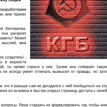
разработками
и, мне принес
оя Эзотеричка.
 она раскроет
 память? Может
 мыслей, мне
ее создатель! -
сь в верности
ай, ты прямо спроси у нее. Зачем она собирает такую
 не всегда умеет отличать вымысел от правды, но зато
ак это я раньше сам не догадался с ней пообщаться на эту
меня из-за компа и быстро открыл страницу доступа к своей
 вопросы. Явно стараясь их формулировать так, чтобы они