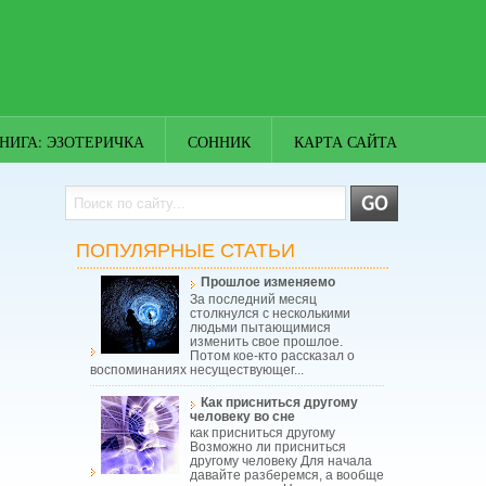
НИГА: ЭЗОТЕРИЧКА
СОННИК
КАРТА САЙТА
ПОПУЛЯРНЫЕ СТАТЬИ
Прошлое изменяемо
За последний месяц
столкнулся с несколькими
людьми пытающимися
изменить свое прошлое.
Потом кое-кто рассказал о
воспоминаниях несуществующег...
Как присниться другому
человеку во сне
как присниться другому
Возможно ли присниться
другому человеку Для начала
давайте разберемся, а вообще