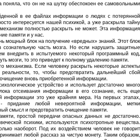
 поняла, что он не на шутку обеспокоен ее самовольными
йденной в ее файлах информации о людях с потерянной
росто интересуется нашей психикой, а уже раскрыла тайну
т механизм полностью раскрыть не может. Эта информация
ние памяти и у нас.
чень мощный блок на получение «вредных» знаний. Этот бло
сознательную часть мозга. Но если нарушить защитные
ем внедрить в испытуемого некоторый программный код,
ть мозги, то это приведет к полному удалению памяти.
го механизма. Если человеку раскрыть некоторые аспекты
реальности, то, чтобы предотвратить дальнейший сбой
т очищение вновь приобретенной информации.
ихологическое устройство и использует достаточно много
лока отсеивания информации в его сознание, есть еще
й информации это уже крайняя мера. На первых этапах,
 - придание любой невероятной информации, метки
авый смысл и предотвратить очищение памяти.
амяти, простой передачи опасных данных не достаточно.
веческой психики, используются психотропные вещества.
олько наоборот. Под их воздействием человек не говорит
Принимает любой рассказ за чистую монету. Таким образом,