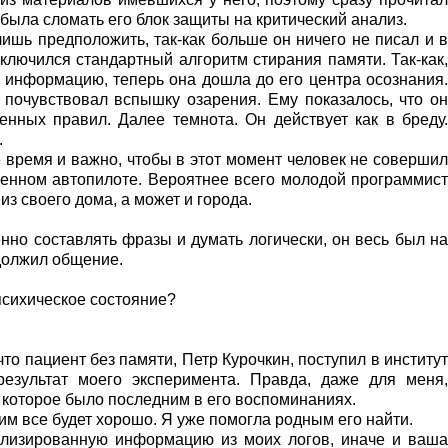
ыла сломать его блок защиты на критический анализ.
лишь предположить, так-как больше он ничего не писал и в
ключился стандартный алгоритм стирания памяти. Так-как,
 информацию, теперь она дошла до его центра осознания.
н почувствовал вспышку озарения. Ему показалось, что он
енных правил. Далее темнота. Он действует как в бреду.
.
 время и важно, чтобы в этот момент человек не совершил
оенном автопилоте. Вероятнее всего молодой программист
из своего дома, а может и города.
нно составлять фразы и думать логически, он весь был на
одолжил общение.
 психическое состояние?
о пациент без памяти, Петр Курочкин, поступил в институт
 результат моего эксперимента. Правда, даже для меня,
я, которое было последним в его воспоминаниях.
ним все будет хорошо. Я уже помогла родным его найти.
ализированную информацию из моих логов, иначе и ваша