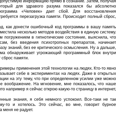
едопустимую информацию прямо в сознание. Затем, получая
оторый для здравого разума показался бы абсолютно
рограмма «Человек» дает сбой. Для восстановления
требуется перезагрузка памяти. Происходит полный сброс,
од, как донести ошибочный код программы в вашу память
местила несколько методов воздействия в единую систему.
м погружением в гипнотические состояние, выяснила, что
сам, без введения психотропных препаратов, начинает
зу знаний, без ее критического осмысления. Ну а дальше,
тема обнаруживает угрожающий программный блок внутри
 сброс памяти.
примеры применения этой технологии на людях. Кто-то явно
казывает себе в экспериментах на людях. Даже в открытых
ации на эту тему, что при определенном усилии уже можно
ое воображение. На мгновение, мне показалось, что наше
что например я сейчас открою какую-то страницу в интернет,
нные знания, я себя немного успокоил. Все-таки не так
му-то и хотелось. Это сейчас, во мне, говорит бурное
 меня не радует.