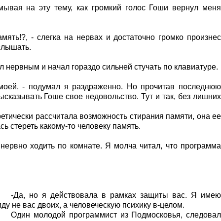
мывая на эту тему, как громкий голос Гоши вернул меня
амять!?, - слегка на нервах и достаточно громко произнес
слышать.
л нервным и начал гораздо сильней стучать по клавиатуре.
 моей, - подумал я раздраженно. Но прочитав
последнюю
ысказывать Гоше свое недовольство. Тут и так,
без лишни
етически рассчитала возможность стирания памяти, она ее
сь стереть какому-то человеку память.
 нервно ходить по комнате. Я молча читал, что программа
-Да, но я действовала в рамках защиты вас. Я имею
ду не вас двоих, а человеческую психику в-целом.
Один молодой программист из Подмосковья, следовал