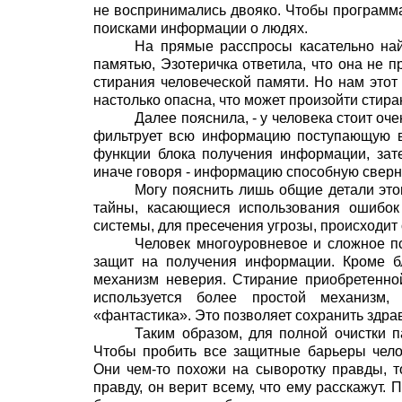
не воспринимались двояко. Чтобы программа
поисками информации о людях.
На прямые расспросы касательно на
памятью, Эзотеричка ответила, что она не п
стирания человеческой памяти. Но нам это
настолько опасна, что может произойти стира
Далее пояснила,
- у человека стоит о
фильтрует всю информацию поступающую в 
функции блока получения информации, зат
иначе говоря - информацию способную сверну
Могу пояснить лишь общие детали это
тайны, касающиеся использования ошибок 
системы, для пресечения угрозы, происходи
Человек многоуровневое и сложное пс
защит на получения информации. Кроме б
механизм неверия. Стирание приобретенно
используется более простой механизм
,
«фантастика». Это позволяет сохранить здр
Таким образом, для полной очистки п
Чтобы пробить все защитные барьеры чело
Они чем-то похожи на сыворотку правды, т
правду, он верит всему, что ему расскажут. 