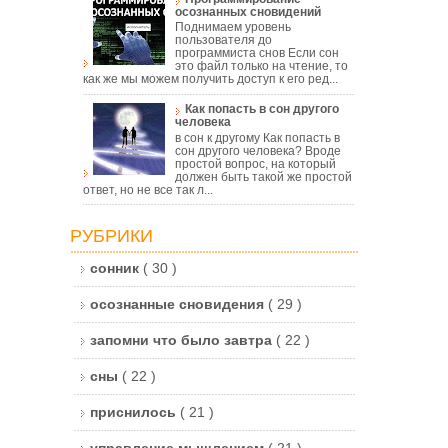
осознанных сновидений
Поднимаем уровень
пользователя до
программиста снов Если сон
это файл только на чтение, то
как же мы можем получить доступ к его ред...
Как попасть в сон другого
человека
к
в сон к другому Как попасть в
сон другого человека? Вроде
простой вопрос, на который
должен быть такой же простой
ответ, но не все так л...
РУБРИКИ
сонник
( 30 )
осознанные сновидения
( 29 )
запомни что было завтра
( 22 )
сны
( 22 )
приснилось
( 21 )
управление мышлением
( 21 )