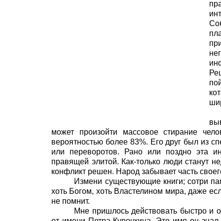
пра
ин
Со
пл
пр
не
ин
Ре
по
ко
ши
вы
может произойти массовое стирание чело
вероятностью более 83%. Его друг был из с
или переворотов. Рано или поздно эта и
правящей элитой. Как-только люди станут н
конфликт решен. Народ забывает часть своег
Измени существующие книги; сотри пам
хоть Богом, хоть Властелином мира, даже есл
не помнит.
Мне пришлось действовать быстро и о
от имени Петра Курочкина. Это имя он знал