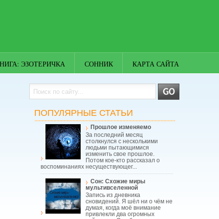
НИГА: ЭЗОТЕРИЧКА
СОННИК
КАРТА САЙТА
ПОПУЛЯРНЫЕ СТАТЬИ
Прошлое изменяемо
За последний месяц
столкнулся с несколькими
людьми пытающимися
изменить свое прошлое.
Потом кое-кто рассказал о
воспоминаниях несуществующег...
Сон: Схожие миры
мультивселенной
Запись из дневника
сновидений. Я шёл ни о чём не
думая, когда моё внимание
привлекли два огромных