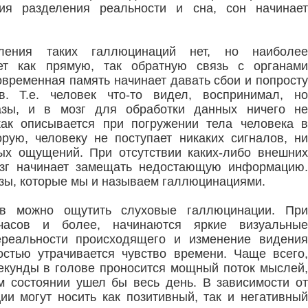
я разделения реальности и сна, сон начинает
ления таких галлюцинаций нет, но наиболее
ет как прямую, так обратную связь с органами
овременная память начинает давать сбои и попросту
в. Т.е. человек что-то видел, воспринимал, но
зы, и в мозг для обработки данных ничего не
как описывается при погружении тела человека в
рую, человеку не поступает никаких сигналов, ни
ных ощущений. При отсутствии каких-либо внешних
мозг начинает замещать недостающую информацию.
зы, которые мы и называем галлюцинациями.
ов можно ощутить слуховые галлюцинации. При
часов и более, начинаются яркие визуальные
ереальности происходящего и изменение видения
стью утрачивается чувство времени. Чаще всего,
 секунды в голове проносится мощный поток мыслей,
 состоянии ушел бы весь день. В зависимости от
и могут носить как позитивный, так и негативный