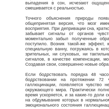
выпадения в сон, исчезают ощущени
смешивается с реальностью.
Точного объяснения природы появ
общепринятая версия, что мозг име
восприятия. При депривации сна, кратк
забывает сигналы от органов чувст
моментально забыл полученные обра
поступило. Возник такой-же эффект, 
специальную ванну, погружаясь в кото
зрительных, ни слуховых, ни тактиль
сигналов, в качестве компенсации, 
Создавая свои, совершенно новые обра
Если бодрствовать порядка 48 час
бодрствовании на протяжении 72 
галлюцинации, появляется чувство н
окружающего мира. Практически полно
время ускоряется, и за какие-то доли
на обдумывание которых в нормальном
эмоционального состояния галлюцинаци