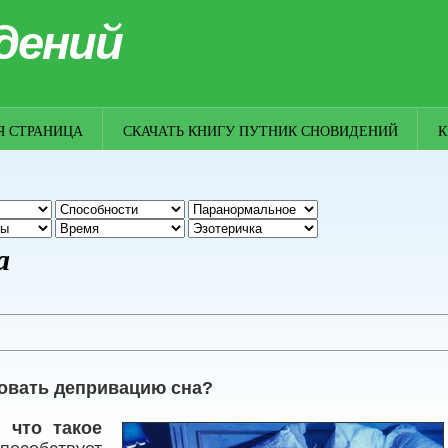
дений
Я СТРАНИЦА
СКАЧАТЬ КНИГУ ПУТНИК СНОВИДЕНИЙ
К
а
ковать депривацию сна?
м,
что такое