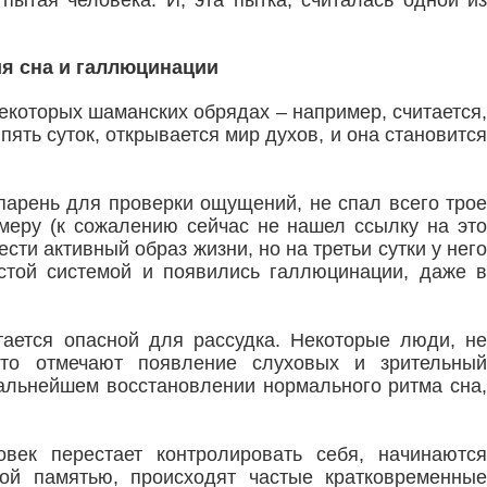
 пытая человека. И, эта пытка, считалась одной из
я сна и галлюцинации
некоторых шаманских обрядах – например, считается,
пять суток, открывается мир духов, и она становится
 парень для проверки ощущений, не спал всего трое
амеру (к сожалению сейчас не нашел ссылку на это
сти активный образ жизни, но на третьи сутки у него
стой системой и появились галлюцинации, даже в
тается опасной для рассудка. Некоторые люди, не
то отмечают появление слуховых и зрительный
дальнейшем восстановлении нормального ритма сна,
овек перестает контролировать себя, начинаются
ой памятью, происходят частые кратковременные