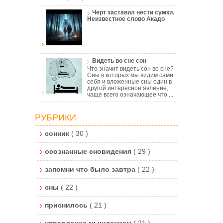
Черт заставил нести сумки.
Неизвестное слово Акадо
Видеть во сне сон
Что значит видеть сон во сне?
Сны в которых мы видим сами
себя и вложенные сны один в
другой интересное явление,
чаще всего означающее что ...
РУБРИКИ
сонник
( 30 )
осознанные сновидения
( 29 )
запомни что было завтра
( 22 )
сны
( 22 )
приснилось
( 21 )
управление мышлением
( 21 )