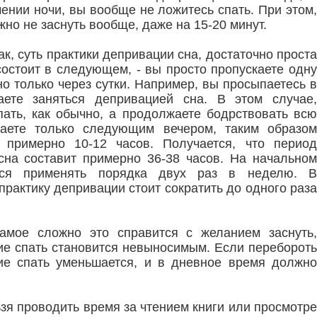
чении ночи, вы вообще не ложитесь спать. При этом,
жно не заснуть вообще, даже на 15-20 минут.
ак, суть практики депривации сна, достаточно проста
состоит в следующем, - вы просто пропускаете одну
но только через сутки. Например, вы просыпаетесь в
ете заняться депривацией сна. В этом случае,
ать, как обычно, а продолжаете бодрствовать всю
аете только следующим вечером, таким образом
 примерно 10-12 часов. Получается, что период
сна составит примерно 36-38 часов. На начальном
тся применять порядка двух раз в неделю. В
рактику депривации стоит сократить до одного раза
амое сложно это справится с желанием заснуть,
ние спать становится невыносимым. Если перебороть
ие спать уменьшается, и в дневное время должно
ьзя проводить время за чтением книги или просмотре