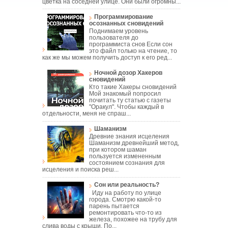
цветка на соседней улице. Они были огромны...
Программирование
осознанных сновидений
Поднимаем уровень
пользователя до
программиста снов Если сон
это файл только на чтение, то
как же мы можем получить доступ к его ред...
Ночной дозор Хакеров
сновидений
Кто такие Хакеры сновидений
Мой знакомый попросил
почитать ту статью с газеты
"Оракул". Чтобы каждый в
отдельности, меня не спраш...
Шаманизм
Древние знания исцеления
Шаманизм древнейший метод,
при котором шаман
пользуется измененным
состоянием сознания для
исцеления и поиска реш...
Сон или реальность?
Иду на работу по улице
города. Смотрю какой-то
парень пытается
ремонтировать что-то из
железа, похожее на трубу для
слива воды с крыши. По...