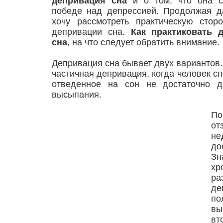
депривация сна
и о том, что она с
победе над депрессией. Продолжая д
хочу рассмотреть практическую стор
депривации сна.
Как
практиковать
сна
, на что следует обратить внимание.
Депривация сна бывает двух вариантов.
частичная депривация, когда человек сп
отведенное на сон не достаточно д
высыпания.
По
о
не
до
Зн
хр
ра
де
по
вы
вт