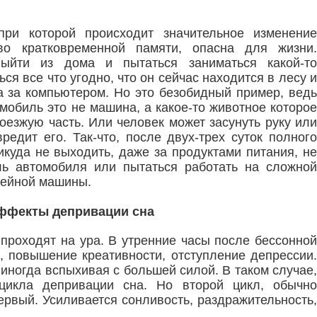
при которой происходит значительное изменение
во кратковременной памяти, опасна для жизни.
ыйти из дома и пытаться заниматься какой-то
ся все что угодно, что он сейчас находится в лесу и
ма за компьютером. Но это безобидный пример, ведь
мобиль это не машина, а какое-то животное которое
оезжую часть. Или человек может засунуть руку или
вредит его. Так-что, после двух-трех суток полного
икуда не выходить, даже за продуктами питания, не
ль автомобиля или пытаться работать на сложной
швейной машины.
ффекты депривации сна
роходят на ура. В утренние часы после бессонной
, повышение креативности, отступление депрессии.
иногда вспыхивая с большей силой. В таком случае,
цикла депривации сна. Но второй цикл, обычно
ервый. Усиливается сонливость, раздражительность,