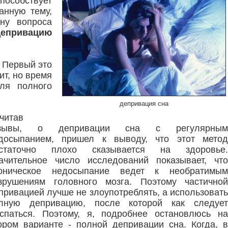
пособствует
анную тему,
ону вопроса
депривацию
 Первый это
ит, но время
ля полного
депривация сна
читав
тзывы, о депривации сна с регулярным
досыпанием, пришел к выводу, что этот метод
статочно плохо сказывается на здоровье.
ачительное число исследований показывает, что
оническое недосыпание ведет к необратимым
зрушениям головного мозга. Поэтому частичной
привацией лучше не злоупотреблять, а использовать
лную депривацию, после которой как следует
спаться. Поэтому, я, подробнее остановлюсь на
ором варианте - полной депривации сна. Когда, в