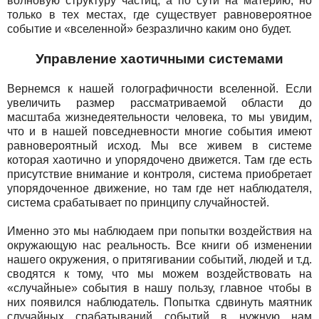
волновую структуру частиц, а по сути на материю, но
только в тех местах, где существует равновероятное
событие и «вселенной» безразлично каким оно будет.
Управление хаотичными системами
Вернемся к нашей голографичности вселенной. Если
увеличить размер рассматриваемой области до
масштаба жизнедеятельности человека, то мы увидим,
что и в нашей повседневности многие события имеют
равновероятный исход. Мы все живем в системе
которая хаотично и упорядочено движется. Там где есть
присутствие внимание и контроля, система приобретает
упорядоченное движение, но там где нет наблюдателя,
система срабатывает по принципу случайностей.
Именно это мы наблюдаем при попытки воздействия на
окружающую нас реальность. Все книги об изменении
нашего окружения, о притягивании событий, людей и т.д.
сводятся к тому, что мы можем воздействовать на
«случайные» события в нашу пользу, главное чтобы в
них появился наблюдатель. Попытка сдвинуть маятник
случайных срабатываний событий в нужную нам