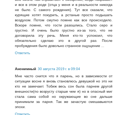
и все в этом роде (отца у меня и в реальности никогда
не было. С самого рождения). Тут все сказали, что
курящие хотят покурить, а рстаные просто подышать
воздухом. Потом смутно помню как все происходило.
Вскоре помню, что гости разошлись. Стало серо и
грустно. И очень было грустно из-за того, что не
договорила эту речь. Меня кто-то успокоил, что
обязательно сделаю это в другой раз. После
пробуждения было довольно странное ощущение ...
Ответить
Анонимный
30 августа 2019 г. в 09:04
Мне часто снится что я парень, но в зависимости от
ситуации восне я вновь становлюсь девушкой но это ни
кто не замечает. Тобиж весь сон была парнем другой
внешности(по возрусту старше чем я) но в опасный миг
стала сама собой но окружающие во сне дальше
принимали за парня. Так же зачастую смешавыются
эпохи.
Ответить