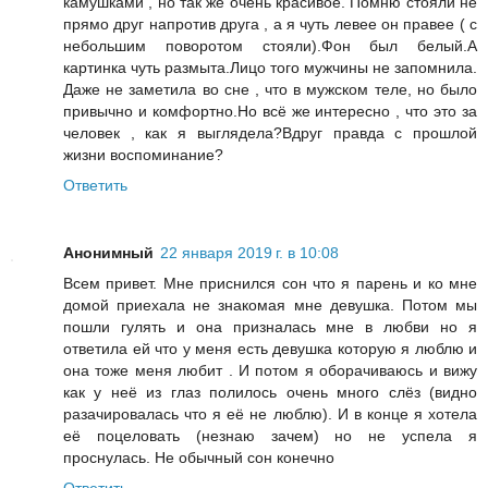
камушками , но так же очень красивое. Помню стояли не
прямо друг напротив друга , а я чуть левее он правее ( с
небольшим поворотом стояли).Фон был белый.А
картинка чуть размыта.Лицо того мужчины не запомнила.
Даже не заметила во сне , что в мужском теле, но было
привычно и комфортно.Но всё же интересно , что это за
человек , как я выглядела?Вдруг правда с прошлой
жизни воспоминание?
Ответить
Анонимный
22 января 2019 г. в 10:08
Всем привет. Мне приснился сон что я парень и ко мне
домой приехала не знакомая мне девушка. Потом мы
пошли гулять и она призналась мне в любви но я
ответила ей что у меня есть девушка которую я люблю и
она тоже меня любит . И потом я оборачиваюсь и вижу
как у неё из глаз полилось очень много слёз (видно
разачировалась что я её не люблю). И в конце я хотела
её поцеловать (незнаю зачем) но не успела я
проснулась. Не обычный сон конечно