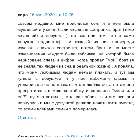
кира
16 мая 2020 г. в 10:26
совсем недавно, мне приснился сон. я в нём была
мужчиной и у меня были младшая сестренка, брат (тоже
младший) и девушка ( это все при том, что я сама
девушка подросток) . и каждый из них поочереди
изчезал: сначала сестренка, потом брат. и на месте
изчезновения каждого была табличка, на которой была
нарисована слеза и цифра. когда пропал "мой" брат (я
не знала тех людей из сна в реальной жизни) , я поняла,
что моим любимым людям нельзя плакать. и тут мы
гуляли с девушкой и у нее набежали слезы. я
уговаривала ее не плакать, что я люблю ее, а потом она
превратилась в мою сестрёнку и спросила "меня или
её?". ну я ответила , мол вас обоих. в итоге все они
вернулись и мы с девушкой решили начать жить вместе,
со всеми членами семьи я померилась
Ответить
Анонимный
15 августа 2020 г. в 14:03