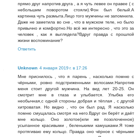
прямо друг напротив друга , а я чуть левее он правее ( с
небольшим поворотом стояли).Фон был белый.А
картинка чуть размыта.Лицо того мужчины не запомнила.
Даже не заметила во сне , что в мужском теле, но было
привычно и комфортно.Но всё же интересно , что это за
человек , как я выглядела?Вдруг правда с прошлой
жизни воспоминание?
Ответить
Unknown
4 января 2019 г. в 17:26
Мне приснилось , что я парень , насколько помню с
чёрными, ровно подстриженными волосами.Напротив
меня стоит другой мужчина. На вид лет 20-25. Он
смотрит мне в глаза и улыбается. Улыбка его
необычная,с одной стороны добрая и тёплая , с другой
хитроватая. Но видно , что он был рад. Я насколько
помню смущалась смотря на него.Вдруг он берёт и даёт
мне кольцо. Оно золотое(или же позолоченное)
усыпанное красивыми , беленькими камушками.Я тоже
протягиваю ему кольцо. Правда оно чёрное с чёрными