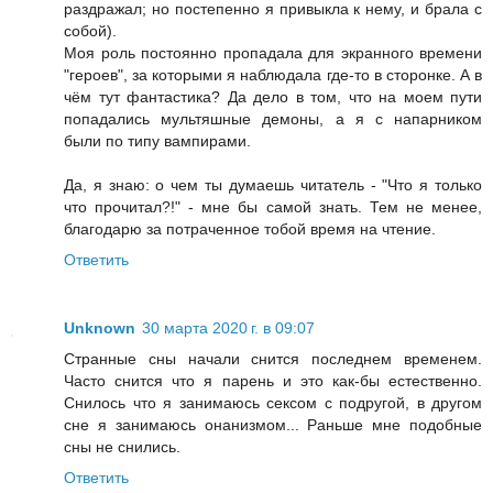
раздражал; но постепенно я привыкла к нему, и брала с
собой).
Моя роль постоянно пропадала для экранного времени
"героев", за которыми я наблюдала где-то в сторонке. А в
чём тут фантастика? Да дело в том, что на моем пути
попадались мультяшные демоны, а я с напарником
были по типу вампирами.
Да, я знаю: о чем ты думаешь читатель - "Что я только
что прочитал?!" - мне бы самой знать. Тем не менее,
благодарю за потраченное тобой время на чтение.
Ответить
Unknown
30 марта 2020 г. в 09:07
Странные сны начали снится последнем временем.
Часто снится что я парень и это как-бы естественно.
Снилось что я занимаюсь сексом с подругой, в другом
сне я занимаюсь онанизмом... Раньше мне подобные
сны не снились.
Ответить