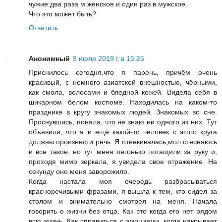
чужие:два раза м женское и один раз в мужское.
Что это может быть?
Ответить
Анонимный
9 июля 2019 г. в 15:25
Приснилось сегодня,что я парень, причём очень
красивый, с немного азиатской внешностью, чёрными,
как смола, волосами и бледной кожей. Видела себя в
шикарном белом костюме. Находилась на каком-то
празднике в кругу знакомых людей. Знакомых во сне.
Проснувшись, поняла, что не знаю ни одного из них. Тут
объявили, что я и ещё какой-то человек с этого круга
должны произнести речь. Я отнекивалась,мол стесняюсь
и все такое, но тут меня легонько потащили за руку и,
проходя мимо зеркала, я увидела свое отражение. На
секунду оно меня заворожило.
Когда настала моя очередь разбрасываться
красноречивыми фразами, я вышла к тем, кто сидел за
столом и внимательно смотрел на меня. Начала
говорить о жизни без отца. Как это когда его нет рядом
всю жизнь. Как справиться с эмоциями, когда накрывает