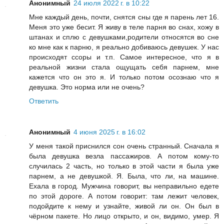
Анонимный
24 июля 2022 г. в 10:22
Мне каждый день, почти, снятся сны где я парень лет 16.
Меня это уже бесит. Я живу в теле парня во снах, хожу в
штанах и сплю с девушками,родители относятся во сне
ко мне как к парню, я реально добиваюсь девушек. У нас
происходят ссоры и т.п. Самое интересное, что я в
реальной жизни стала ощущать себя парнем, мне
кажется что он это я. И только потом осознаю что я
девушка. Это норма или не очень?
Ответить
Анонимный
4 июня 2025 г. в 16:02
У меня такой приснился сон очень странный. Сначала я
была девушка везла пассажиров. А потом кому-то
случилась 2 часть, но только в этой части я была уже
парнем, а не девушкой. Я. Была, что ли, на машине.
Ехала в город. Мужчина говорит, вы неправильно едете
по этой дороге. А потом говорит: там лежит человек,
подойдите к нему и узнайте, живой ли он. Он был в
чёрном пакете. Но лицо открыто, и он, видимо, умер. Я