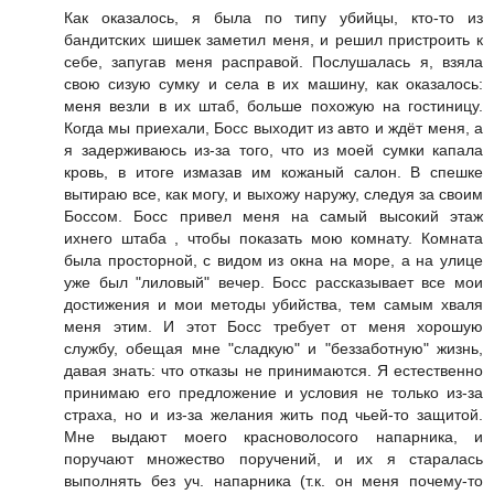
Как оказалось, я была по типу убийцы, кто-то из
бандитских шишек заметил меня, и решил пристроить к
себе, запугав меня расправой. Послушалась я, взяла
свою сизую сумку и села в их машину, как оказалось:
меня везли в их штаб, больше похожую на гостиницу.
Когда мы приехали, Босс выходит из авто и ждёт меня, а
я задерживаюсь из-за того, что из моей сумки капала
кровь, в итоге измазав им кожаный салон. В спешке
вытираю все, как могу, и выхожу наружу, следуя за своим
Боссом. Босс привел меня на самый высокий этаж
ихнего штаба , чтобы показать мою комнату. Комната
была просторной, с видом из окна на море, а на улице
уже был "лиловый" вечер. Босс рассказывает все мои
достижения и мои методы убийства, тем самым хваля
меня этим. И этот Босс требует от меня хорошую
службу, обещая мне "сладкую" и "беззаботную" жизнь,
давая знать: что отказы не принимаются. Я естественно
принимаю его предложение и условия не только из-за
страха, но и из-за желания жить под чьей-то защитой.
Мне выдают моего красноволосого напарника, и
поручают множество поручений, и их я старалась
выполнять без уч. напарника (т.к. он меня почему-то