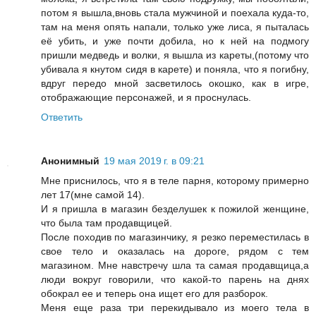
потом я вышла,вновь стала мужчиной и поехала куда-то,
там на меня опять напали, только уже лиса, я пыталась
её убить, и уже почти добила, но к ней на подмогу
пришли медведь и волки, я вышла из кареты,(потому что
убивала я кнутом сидя в карете) и поняла, что я погибну,
вдруг передо мной засветилось окошко, как в игре,
отображающие персонажей, и я проснулась.
Ответить
Анонимный
19 мая 2019 г. в 09:21
Мне приснилось, что я в теле парня, которому примерно
лет 17(мне самой 14).
И я пришла в магазин безделушек к пожилой женщине,
что была там продавщицей.
После походив по магазинчику, я резко переместилась в
свое тело и оказалась на дороге, рядом с тем
магазином. Мне навстречу шла та самая продавщица,а
люди вокруг говорили, что какой-то парень на днях
обокрал ее и теперь она ищет его для разборок.
Меня еще раза три перекидывало из моего тела в