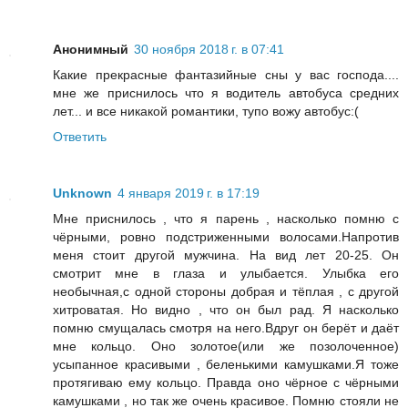
Анонимный
30 ноября 2018 г. в 07:41
Какие прекрасные фантазийные сны у вас господа....
мне же приснилось что я водитель автобуса средних
лет... и все никакой романтики, тупо вожу автобус:(
Ответить
Unknown
4 января 2019 г. в 17:19
Мне приснилось , что я парень , насколько помню с
чёрными, ровно подстриженными волосами.Напротив
меня стоит другой мужчина. На вид лет 20-25. Он
смотрит мне в глаза и улыбается. Улыбка его
необычная,с одной стороны добрая и тёплая , с другой
хитроватая. Но видно , что он был рад. Я насколько
помню смущалась смотря на него.Вдруг он берёт и даёт
мне кольцо. Оно золотое(или же позолоченное)
усыпанное красивыми , беленькими камушками.Я тоже
протягиваю ему кольцо. Правда оно чёрное с чёрными
камушками , но так же очень красивое. Помню стояли не