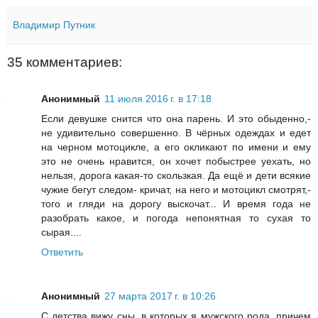
Владимир Путник
35 комментариев:
Анонимный
11 июля 2016 г. в 17:18
Если девушке снится что она парень. И это обыденно,-
не удивительно совершенно. В чёрных одеждах и едет
на черном мотоцикле, а его окликают по имени и ему
это не очень нравится, он хочет побыстрее уехать, но
нельзя, дорога какая-то скользкая. Да ещё и дети всякие
чужие бегут следом- кричат, на него и мотоцикл смотрят,-
того и гляди на дорогу выскочат... И время года не
разобрать какое, и погода непонятная то сухая то
сырая....
Ответить
Анонимный
27 марта 2017 г. в 10:26
С детства вижу сны, в которых я мужского рода, причем