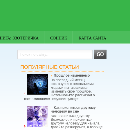
НИГА: ЭЗОТЕРИЧКА
СОННИК
КАРТА САЙТА
ПОПУЛЯРНЫЕ СТАТЬИ
Прошлое изменяемо
За последний месяц
столкнулся с несколькими
людьми пытающимися
изменить свое прошлое.
Потом кое-кто рассказал о
воспоминаниях несуществующег...
Как присниться другому
человеку во сне
как присниться другому
Возможно ли присниться
другому человеку Для начала
давайте разберемся, а вообще