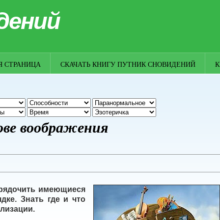
дений
Я СТРАНИЦА
СКАЧАТЬ КНИГУ ПУТНИК СНОВИДЕНИЙ
К
ове воображения
орядочить имеющиеся
дке. Знать где и что
ализации.