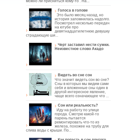
можно ли присниться кому-то . На...
Голоса в голове
Это было месяц назад, но
история запомнилась надолго.
Посмотрел несколько передач
на ютубе про
девятнадцатилетнюю девушку
страдающую ши...
Черт заставил нести сумки.
Неизвестное слово Акадо
Видеть во сне сон
Что значит видеть сон во сне?
Сны в которых мы видим сами
себя и вложенные сны один в
другой интересное явление,
чаще всего означающее что ...
Сон или реальность?
Иду на работу по улице
города. Смотрю какой-то
парень пытается
ремонтировать что-то из
железа, похожее на трубу для
слива воды с крыши. По...
Как попасть в сон другого