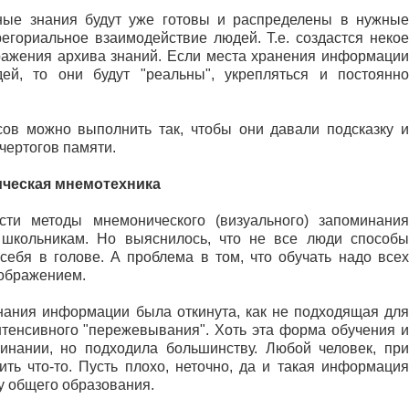
ьные знания будут уже готовы и распределены в нужные
регориальное взаимодействие людей. Т.е. создастся некое
ажения архива знаний. Если места хранения информации
ей, то они будут "реальны", укрепляться и постоянно
ов можно выполнить так, чтобы они давали подсказку и
чертогов памяти.
ическая мнемотехника
ти методы мнемонического (визуального) запоминания
школьникам. Но выяснилось, что не все люди способы
себя в голове. А проблема в том, что обучать надо всех
оображением.
нания информации была откинута, как не подходящая для
нтенсивного "пережевывания". Хоть эта форма обучения и
минании, но подходила большинству. Любой человек, при
ть что-то. Пусть плохо, неточно, да и такая информация
у общего образования.