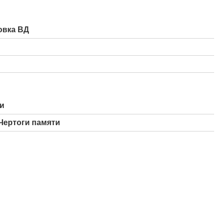
овка ВД
ти
Чертоги памяти