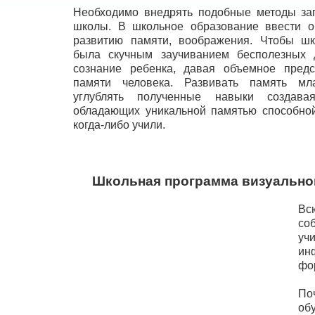
Необходимо внедрять подобные методы за
школы. В школьное образование ввести о
развитию памяти, воображения. Чтобы ш
была скучным заучиванием бесполезных 
сознание ребенка, давая объемное пред
памяти человека. Развивать память м
углублять полученные навыки создава
обладающих уникальной памятью способной
когда-либо учили.
Школьная программа визуально
Вс
со
уч
ин
фо
По
об