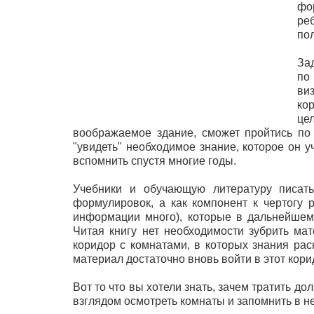
фо
ре
по
За
по
ви
ко
це
воображаемое здание, сможет пройтись по 
"увидеть" необходимое знание, которое он у
вспомнить спустя многие годы.
Учебники и обучающую литературу писат
формулировок, а как компонент к чертогу 
информации много), которые в дальнейшем
Читая книгу нет необходимости зубрить ма
коридор с комнатами, в которых знания ра
материал достаточно вновь войти в этот кори
Вот то что вы хотели знать, зачем тратить д
взглядом осмотреть комнаты и запомнить в не