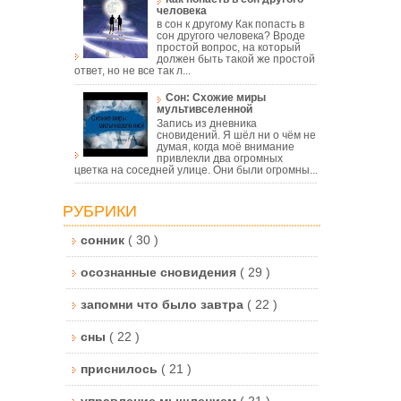
человека
в сон к другому Как попасть в
сон другого человека? Вроде
простой вопрос, на который
должен быть такой же простой
ответ, но не все так л...
Сон: Схожие миры
мультивселенной
Запись из дневника
сновидений. Я шёл ни о чём не
думая, когда моё внимание
привлекли два огромных
цветка на соседней улице. Они были огромны...
РУБРИКИ
сонник
( 30 )
осознанные сновидения
( 29 )
запомни что было завтра
( 22 )
сны
( 22 )
приснилось
( 21 )
управление мышлением
( 21 )