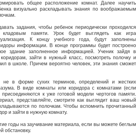
рмировать общее расположение комнат. Далее научить
бенка визуально раскладывать знания по воображаемым
лочкам.
давать задания, чтобы ребенок периодически проходился
 кладовым памяти. Урок будет выглядеть как игра
зуализация. К концу учебного года, будут заполнены
ридоры информации. В конце программы будет построено
лое здание заполненное информацией. Ученик зайдя в
коридорам, зайти в нужный класс, посмотреть полочку и
чил в школе. Причем вероятно человек, эти знания сможет
ь не в форме сухих терминов, определений и жестких
разума. В виде комнаты или коридора с комнатами (если
 присоединяются к уже готовой модели чертогов памяти.
териал, представляйте, смотрите как выглядит ваш новый
складываются по полочкам. Чтобы вспомнить прочитанный
дор и зайти в нужную комнату.
олгие годы на заучивание материала, если вы можете беглым
й обстановку.