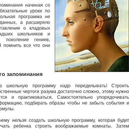
поминания начиная со
бязательные уроки по
кольная программа не
данных, а расширяло
ставление о кладовых
ладших школьников и
я поколение гениев,
 помнить все что они
го запоминания
ю школьную программу надо переделывать! Строить
бственные чертоги разума достаточно сложно, этому нужно
ится и практиковаться. Самостоятельно упорядочивать
формацию, подбирать образы чтобы не забыть события и
рмулы.
чему нельзя создать школьную программу, которая будет
учать ребенка строить воображаемые комнаты. Затем