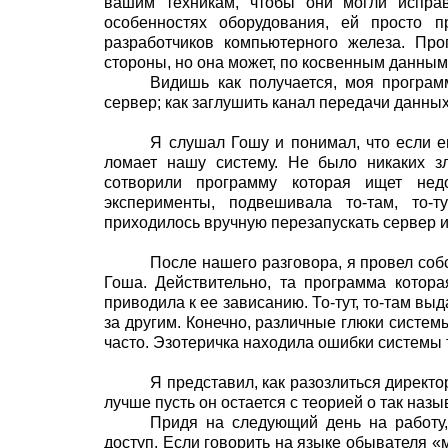
вашим техникам, чтобы они могли исправ
особенностях оборудования, ей просто п
разработчиков компьютерного железа. Пр
стороны, но она может, по косвенным данным,
Видишь как получается, моя програм
сервер; как заглушить канал передачи данных
Я слушал Гошу и понимал, что если е
ломает нашу систему. Не было никаких з
сотворили программу которая ищет нед
эксперименты, подвешивала то-там, то-
приходилось вручную перезапускать сервер и
После нашего разговора, я провел соб
Гоша. Действительно, та программа котор
приводила к ее зависанию. То-тут, то-там в
за другим. Конечно, различные глюки системы
часто. Эзотеричка находила ошибки системы т
Я представил, как разозлиться директо
лучше пусть он остается с теорией о так на
Придя на следующий день на работу
доступ. Если говорить на языке обывателя «