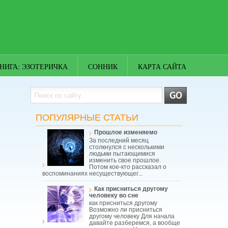
НИГА: ЭЗОТЕРИЧКА
СОННИК
КАРТА САЙТА
ПОПУЛЯРНЫЕ СТАТЬИ
Прошлое изменяемо
За последний месяц
столкнулся с несколькими
людьми пытающимися
изменить свое прошлое.
Потом кое-кто рассказал о
воспоминаниях несуществующег...
Как присниться другому
человеку во сне
как присниться другому
Возможно ли присниться
другому человеку Для начала
давайте разберемся, а вообще