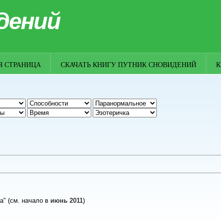
дений
Я СТРАНИЦА
СКАЧАТЬ КНИГУ ПУТНИК СНОВИДЕНИЙ
К
а" (
см.
начало
в
июнь 2011
)