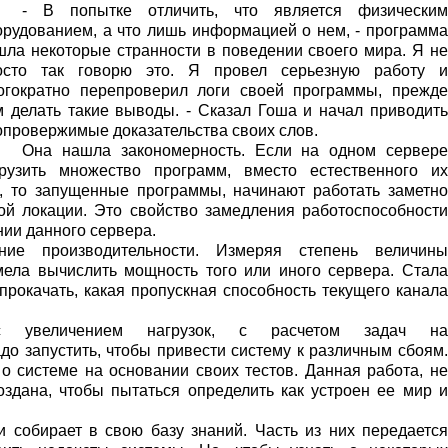
- В попытке отличить, что является физическим
орудованием, а что лишь информацией о нем, - программа
шла некоторые странности в поведении своего мира. Я не
осто так говорю это. Я провел серьезную работу и
огократно перепроверил логи своей программы, прежде
м делать такие выводы. - Сказал Гоша и начал приводить
опровержимые доказательства своих слов.
Она нашла закономерность. Если на одном сервере
грузить множество программ, вместо естественного их
, то запущенные программы, начинают работать заметно
ой локации. Это свойство замедления работоспособности
нии данного сервера.
ние производительности. Измеряя степень величины
умела вычислить мощность того или иного сервера. Стала
рокачать, какая пропускная способность текущего канала
 с увеличением нагрузок, с расчетом задач на
адо запустить, чтобы привести систему к различным сбоям.
 системе на основании своих тестов. Данная работа, не
оздана, чтобы пытаться определить как устроен ее мир и
 собирает в свою базу знаний. Часть из них передается