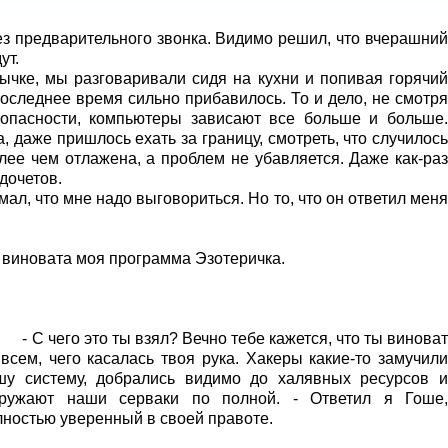
з предварительного звонка. Видимо решил, что вчерашний
ут.
ычке, мы разговаривали сидя на кухни и попивая горячий
последнее время сильно прибавилось. То и дело, не смотря
опасности, компьютеры зависают все больше и больше.
 даже пришлось ехать за границу, смотреть, что случилось
ее чем отлажена, а проблем не убавляется. Даже как-раз
дочетов.
л, что мне надо выговориться. Но то, что он ответил меня
о виновата моя программа Эзотеричка.
- С чего это ты взял? Вечно тебе кажется, что ты виноват
 всем, чего касалась твоя рука. Хакеры какие-то замучили
шу систему, добрались видимо до халявных ресурсов и
гружают наши серваки по полной. - Ответил я Гоше,
лностью уверенный в своей правоте.