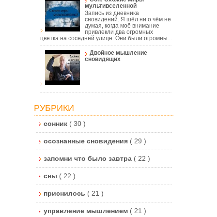
мультивселенной
Запись из дневника
сновидений. Я шёл ни о чём не
думая, когда моё внимание
привлекли два огромных
цветка на соседней улице. Они были огромны...
Двойное мышление
сновидящих
РУБРИКИ
сонник
( 30 )
осознанные сновидения
( 29 )
запомни что было завтра
( 22 )
сны
( 22 )
приснилось
( 21 )
управление мышлением
( 21 )