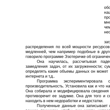
об
на
пр
мн
че
не
за
распределения по всей мощности ресурсов
медленней, чем например подобные в друг
говорило программе Эзотеричке об ограниче
Она научилась, рассчитывая паде
замедления задач, от их загруженности; с
определять какие объемы данных он может п
интернета и т.д..
Программа экспериментировала
производительность. Установила как и что н
Она собирала и модифицировала сведения о
противоречит ее задумке. Она для того и с
находить в нем недоработки и недостатки.
Полученные данные она записывает и