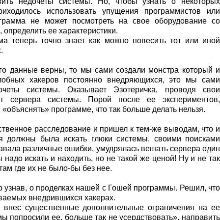
ить недочеты системы. Но, чтобы узнать о некоторых
риходилось использовать упущения программистов или
ограмма не может посмотреть на свое оборудование со
 определить ее характеристики.
ма теперь точно знает как можно повесить тот или иной
.
го данные верны, то мы сами создали монстра который и
лобных хакеров постоянно внедряющихся, это мы сами
очеты системы. Оказывает Эзотеричка, проводя свои
тут сервера системы. Порой после ее экспериментов,
 «объяснять» программе, что так больше делать нельзя.
ственное расследование и пришел к тем-же выводам, что и
ая должны была искать глюки системы, своими поисками
ыдавала различные ошибки, умудрялась вешать сервера один
 надо искать и находить, но не такой же ценой! Ну и не так
ам где их не было-бы без нее.
р узнав, о проделках нашей с Гошей программы. Решил, что
зываемых внедрившихся хакерах.
, внес существенные дополнительные ограничения на ее
мы попросили ее, больше так не усердствовать», направить