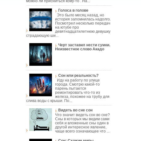
можно ли присниться кому-то . На...
Голоса в голове
Это было месяц назад, но
история запомнилась надолго.
Посмотрел несколько передач
на ютубе про
девятнадцатилетнюю девушку
страдающую ши...
Черт заставил нести сумки.
Неизвестное слово Акадо
Сон или реальность?
Иду на работу по улице
города. Смотрю какой-то
парень пытается
ремонтировать что-то из
железа, похожее на трубу для
слива воды с крыши. По...
Видеть во сне сон
Что значит видеть сон во сне?
Сны в которых мы видим сами
себя и вложенные сны один в
другой интересное явление,
чаще всего означающее что ...
Сон: Схожие миры