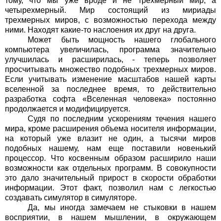
тому, что мы уже вроде и не трехмерный мир, а
четырехмерный. Мир состоящий из мириады
трехмерных миров, с возможностью перехода между
ними. Находят какие-то наслоения их друг на друга.
Может быть мощность нашего глобального
компьютера увеличилась, программа значительно
улучшилась и расширилась, - теперь позволяет
просчитывать множество подобных трехмерных миров.
Если учитывать изменение масштабов нашей карты
вселенной за последнее время, то действительно
разработка софта «Вселенная человека» постоянно
продолжается и модифицируется.
Судя по последним ускорениям течения нашего
мира, кроме расширения объема носителя информации,
на который уже влазит не один, а тысячи миров
подобных нашему, нам еще поставили новенький
процессор. Что косвенным образом расширило наши
возможности как отдельных программ. В совокупности
это дало значительный прирост в скорости обработки
информации. Этот факт, позволил нам с легкостью
создавать симулятор в симуляторе.
Да, мы иногда замечаем не стыковки в нашем
восприятии, в нашем мышлении, в окружающем