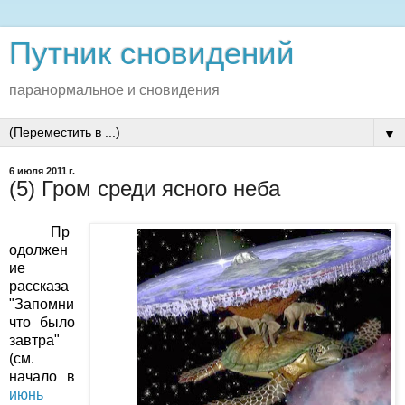
Путник сновидений
паранормальное и сновидения
▼
6 июля 2011 г.
(5) Гром среди ясного неба
Пр
одолжен
ие
рассказа
"Запомни
что было
завтра"
(
см.
начало
в
июнь