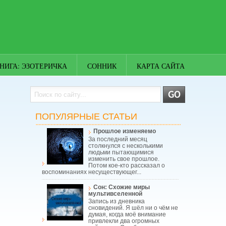
НИГА: ЭЗОТЕРИЧКА
СОННИК
КАРТА САЙТА
ПОПУЛЯРНЫЕ СТАТЬИ
Прошлое изменяемо
За последний месяц
столкнулся с несколькими
людьми пытающимися
изменить свое прошлое.
Потом кое-кто рассказал о
воспоминаниях несуществующег...
Сон: Схожие миры
мультивселенной
Запись из дневника
сновидений. Я шёл ни о чём не
думая, когда моё внимание
привлекли два огромных