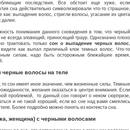
губляющие последствия. Все обстоит еще хуже, если
тия сна действительно символизировали что-то страшное,
е как: выпадение волос, стригли волосы, угасание их цвета
к далее.
жность понимания данного сновидения в том, что черный
 не всегда зловещий, приносящий траур. Однозначно плохо
но трактовать только
сон о выпадение черных волос
 видите как выпал приличный клок темных волос. Что-то
енным силам, надо быть осторожным ближайшее время,
й.
я черные волосы на теле
 то сон имеет иное значение, чем жизненные силы. Темные
еожиданности, желания оказаться в центре внимания. Если
ной проблемой, то данный сон говорит о неком сюрпризе,
аться и не такой хороший, если во сне над вами смеялись
теле. Более подробно можно понять из контекста сна.
ка, женщина) с черными волосами