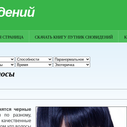
дений
Я СТРАНИЦА
СКАЧАТЬ КНИГУ ПУТНИК СНОВИДЕНИЙ
К
лосы
нятся черные
 по разному,
ачественные
том что волосы