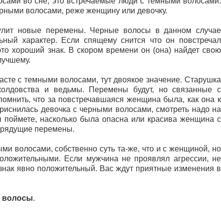
сами во сне, это встречаемые люди с темными волосами.
ерными волосами, реже женщину или девочку.
улит новые перемены. Черные волосы в данном случае
льный характер. Если спящему снится что он повстречал
то хороший знак. В скором времени он (она) найдет свою
лучшему.
асте с темными волосами, тут двоякое значение. Старушка
колдовства и ведьмы. Перемены будут, но связанные с
омнить, что за повстречавшаяся женщина была, как она к
приснилась девочка с черными волосами, смотреть надо на
вы поймете, насколько была опасна или красива женщина с
грядущие перемены.
ми волосами, собственно суть та-же, что и с женщиной, но
оложительными. Если мужчина не проявлял агрессии, не
о знак явно положительный. Вас ждут приятные изменения в
к волосы
.