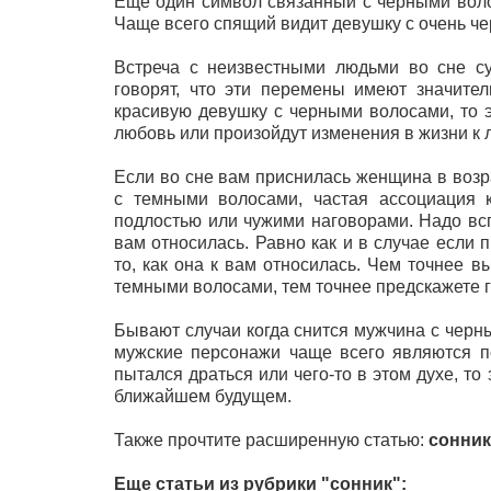
Еще один символ связанный с черными воло
Чаще всего спящий видит девушку с очень ч
Встреча с неизвестными людьми во сне с
говорят, что эти перемены имеют значите
красивую девушку с черными волосами, то э
любовь или произойдут изменения в жизни к 
Если во сне вам приснилась женщина в возр
с темными волосами, частая ассоциация 
подлостью или чужими наговорами. Надо всп
вам относилась. Равно как и в случае если 
то, как она к вам относилась. Чем точнее 
темными волосами, тем точнее предскажете 
Бывают случаи когда снится мужчина с черны
мужские персонажи чаще всего являются п
пытался драться или чего-то в этом духе, т
ближайшем будущем.
Также прочтите расширенную статью:
сонни
Еще статьи из рубрики "сонник":