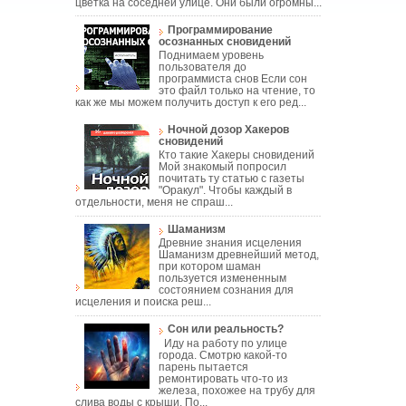
цветка на соседней улице. Они были огромны...
Программирование
осознанных сновидений
Поднимаем уровень
пользователя до
программиста снов Если сон
это файл только на чтение, то
как же мы можем получить доступ к его ред...
Ночной дозор Хакеров
сновидений
Кто такие Хакеры сновидений
Мой знакомый попросил
почитать ту статью с газеты
"Оракул". Чтобы каждый в
отдельности, меня не спраш...
Шаманизм
Древние знания исцеления
Шаманизм древнейший метод,
при котором шаман
пользуется измененным
состоянием сознания для
исцеления и поиска реш...
Сон или реальность?
Иду на работу по улице
города. Смотрю какой-то
парень пытается
ремонтировать что-то из
железа, похожее на трубу для
слива воды с крыши. По...