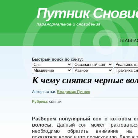
Путник Снови
паранормальное и сновидения
ГЛАВНА
Быстрый поиск по сайту:
К чему снятся черные во
Автор статьи:
Владимир Путник
Рубрика:
сонник
Разберем популярный сон в котором с
волосы.
Данный сон может трактоваться
необходимо обратить внимание на к
показатели волос и что происходило. Дело в 