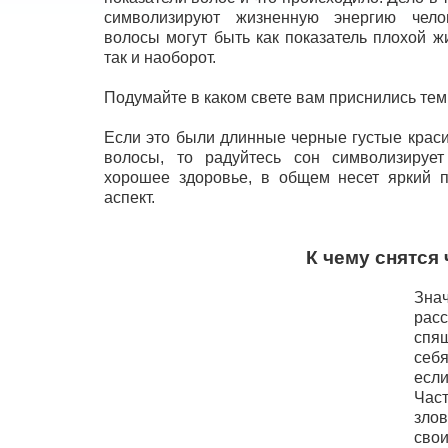
символизируют жизненную энергию чело
волосы могут быть как показатель плохой 
так и наоборот.
Подумайте в каком свете вам приснились те
Если это были длинные черные густые крас
волосы, то радуйтесь сон символизирует 
хорошее здоровье, в общем несет яркий 
аспект.
К чему снятся
Зна
расс
спящ
себя
если
Час
злов
сво