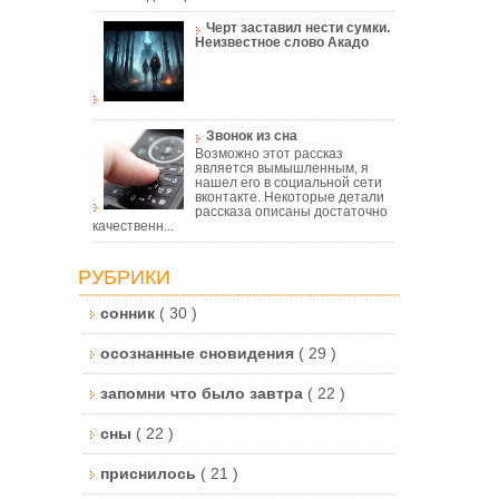
Черт заставил нести сумки.
Неизвестное слово Акадо
Звонок из сна
Возможно этот рассказ
,
является вымышленным, я
нашел его в социальной сети
вконтакте. Некоторые детали
рассказа описаны достаточно
качественн...
РУБРИКИ
сонник
( 30 )
осознанные сновидения
( 29 )
запомни что было завтра
( 22 )
сны
( 22 )
приснилось
( 21 )