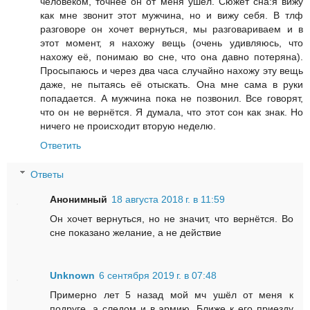
человеком, точнее он от меня ушёл. Сюжет сна:я вижу
как мне звонит этот мужчина, но и вижу себя. В тлф
разговоре он хочет вернуться, мы разговариваем и в
этот момент, я нахожу вещь (очень удивляюсь, что
нахожу её, понимаю во сне, что она давно потеряна).
Просыпаюсь и через два часа случайно нахожу эту вещь
даже, не пытаясь её отыскать. Она мне сама в руки
попадается. А мужчина пока не позвонил. Все говорят,
что он не вернётся. Я думала, что этот сон как знак. Но
ничего не происходит вторую неделю.
Ответить
Ответы
Анонимный
18 августа 2018 г. в 11:59
Он хочет вернуться, но не значит, что вернётся. Во
сне показано желание, а не действие
Unknown
6 сентября 2019 г. в 07:48
Примерно лет 5 назад мой мч ушёл от меня к
подруге, а следом и в армию. Ближе к его приезду