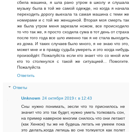
сбила машина, я шла рано утром в школу и слушала
музыку была в той же самой одежде, но когда я начала
переходить дорогу выехала та самая машина с теми же
номирами и с той же женщиной. Вторая моя смерть так
же была утром меня зарезали ножом, все происходило
то что так же, я просто сходила сума в тот день от страха
после того года все шло именно так я не стала выходить
из дома. И таких случаев было много, я не знаю что это,
может мне и в правду судьба умереть и это когда нибудь
произойдёт. Пожалуйста если кто знает что со мной или
кто то столкнулся с такой же ситуацией... Помогите.
Пожалуйста
Ответить
Ответы
Unknown
24 октября 2019 г. в 12:43
Сны нужно понимать, эесли что то приснилось не
значит что это так будет, нужно уметь толковать сон,
на пример наверное многим снилось что они летают
(как Хенкок) ты же не будешь летать не умеем пока
это делать,когда летишь во сне толкуется как полет