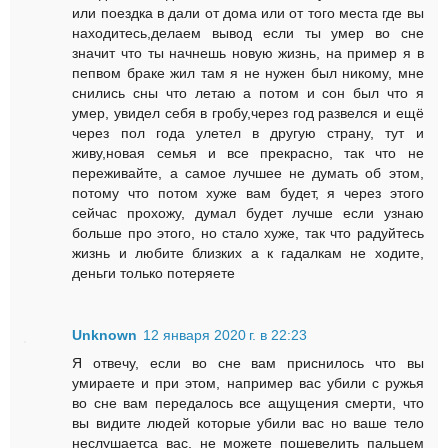
или поездка в дали от дома или от того места где вы
находитесь,делаем вывод если ты умер во сне
значит что ты начнешь новую жизнь, на пример я в
пепвом браке жил там я не нужен был никому, мне
снились сны что летаю а потом и сон был что я
умер, увидел себя в гробу,через год развелся и ещё
через пол года улетел в другую страну, тут и
живу,новая семья и все прекрасно, так что не
переживайте, а самое лучшее не думать об этом,
потому что потом хуже вам будет, я через этого
сейчас прохожу, думал будет лучше если узнаю
больше про этого, но стало хуже, так что радуйтесь
жизнь и любите близких а к гадалкам не ходите,
деньги только потеряете
Unknown
12 января 2020 г. в 22:23
Я отвечу, если во сне вам приснилось что вы
умираете и при этом, например вас убили с ружья
во сне вам передалось все ащущения смерти, что
вы видите людей которые убили вас но ваше тело
неслушаетса вас, не можете пошевелить пальцем