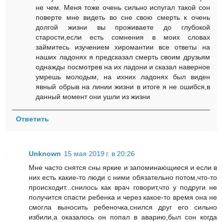
не чем. Меня тоже очень сильно испугал такой сон
поверте мне видеть во сне свою смерть к очень
долгой жизни вы проживаете до глубокой
старости,если есть сомнения в моих словах
займитесь изучением хиромантии все ответы на
наших ладонях я предсказал смерть своим друзьям
однажды посмотрев на их ладони и сказал наверное
умрешь молодым, на ихних ладонях был виден
явный обрыв на линии жизни в итоге я не ошибся,в
данный момент они ушли из жизни
Ответить
Unknown
15 мая 2019 г. в 20:26
Мне часто снятся сны яркие и запоминающиеся и если в
них есть какие-то люди с ними обязательно потом,что-то
происходит...снилось как врач говорит,что у подруги не
получится спасти ребенка и через какое-то время она не
смогла выносить ребеночка,снился друг его сильно
избили,а оказалось он попал в аварию,был сон когда