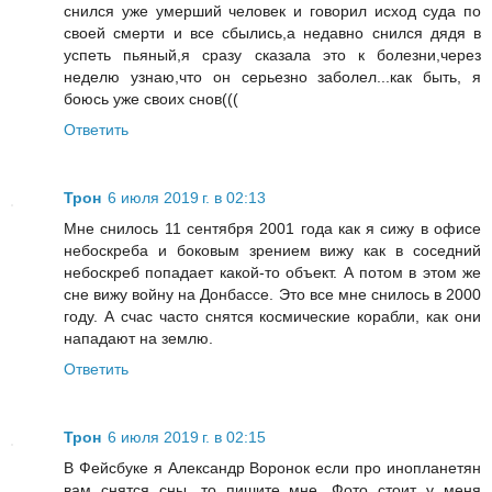
снился уже умерший человек и говорил исход суда по
своей смерти и все сбылись,а недавно снился дядя в
успеть пьяный,я сразу сказала это к болезни,через
неделю узнаю,что он серьезно заболел...как быть, я
боюсь уже своих снов(((
Ответить
Трон
6 июля 2019 г. в 02:13
Мне снилось 11 сентября 2001 года как я сижу в офисе
небоскреба и боковым зрением вижу как в соседний
небоскреб попадает какой-то объект. А потом в этом же
сне вижу войну на Донбассе. Это все мне снилось в 2000
году. А счас часто снятся космические корабли, как они
нападают на землю.
Ответить
Трон
6 июля 2019 г. в 02:15
В Фейсбуке я Александр Воронок если про инопланетян
вам снятся сны, то пишите мне. Фото стоит у меня