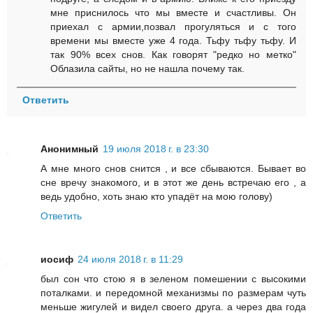
мне приснилось что мы вместе и счастливы. Он
приехал с армии,позвал прогуляться и с того
времени мы вместе уже 4 года. Тьфу тьфу тьфу. И
так 90% всех снов. Как говорят "редко но метко"
Облазила сайты, но не нашла почему так.
Ответить
Анонимный
19 июля 2018 г. в 23:30
А мне много снов снится , и все сбываются. Бывает во
сне вречу знакомого, и в этот же день встречаю его , а
ведь удобно, хоть знаю кто упадёт на мою голову)
Ответить
иосиф
24 июля 2018 г. в 11:29
был сон что стою я в зеленом помешении с высокими
поталками. и передомной механизмы по размерам чуть
меньше жигулей и видел своего друга. а через два года