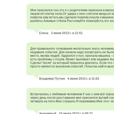
Мне приснился сон,что я с родителями приехала в магаз
лицом об плитку пола.От удара с него слетели вещи,он 
помогла ему встать,мы сделали покупки,пошли к машине
разбиты боковые стёкла.Растолкуйте пожалуйста,что зна
Елена
3 июня 2015 г. в 11:51
Для правильного толкования желательно знать человека,
недавние события. Для начала надо посмотреть не было 
место, молва людей. Ударился о пол, пропала машина - 
есть проблемы с отцом. Может выпивает или недавно бы
Сделал "косяк" за который пришлось краснеть. Если что
просто является анализом событий. Попытка найти вых
Владимир Путник
4 июня 2015 г. в 11:02
Встречалась с любимым человеком.У нас с ним всё хорош
через день после расставания мне приснился жуткий сон.
четверга на пятн.Мне страшно.Я переживаю.Мне этот чел
Анонимный
10 июля 2015 г. в 09:31