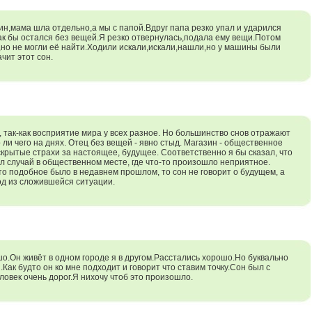
ин,мама шла отдельно,а мы с папой.Вдруг папа резко упал и ударился
как бы остался без вещей.Я резко отвернулась,подала ему вещи.Потом
,но не могли её найти.Ходили искали,искали,нашли,но у машины были
чит этот сон.
 так-как восприятие мира у всех разное. Но большинство снов отражают
ли чего на днях. Отец без вещей - явно стыд. Магазин - общественное
скрытые страхи за настоящее, будущее. Соответственно я бы сказал, что
л случай в общественном месте, где что-то произошло неприятное.
-то подобное было в недавнем прошлом, то сон не говорит о будущем, а
од из сложившейся ситуации.
о.Он живёт в одном городе я в другом.Расстались хорошо.Но буквально
Как будто он ко мне подходит и говорит что ставим точку.Сон был с
овек очень дорог.Я нихочу чтоб это произошло.