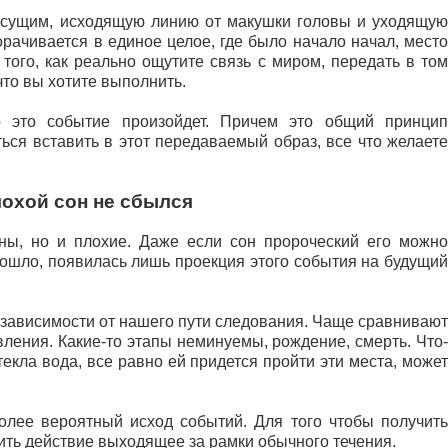
м сущим, исходящую линию от макушки головы и уходящую
орачивается в единое целое, где было начало начал, место
того, как реально ощутите связь с миром, передать в том
что вы хотите выполнить.
о это событие произойдет. Причем это общий принцип
ся вставить в этот передаваемый образ, все что желаете
охой сон не сбылся
сны, но и плохие. Даже если сон пророческий его можно
ошло, появилась лишь проекция этого события на будущий
 зависимости от нашего пути следования. Чаще сравнивают
ления. Какие-то этапы неминуемы, рождение, смерть. Что-
 текла вода, все равно ей придется пройти эти места, может
олее вероятный исход событий. Для того чтобы получить
ить действие выходящее за рамки обычного течения.