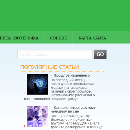
НИГА: ЭЗОТЕРИЧКА
СОННИК
КАРТА САЙТА
ПОПУЛЯРНЫЕ СТАТЬИ
Прошлое изменяемо
За последний месяц
столкнулся с несколькими
людьми пытающимися
изменить свое прошлое.
Потом кое-кто рассказал о
воспоминаниях несуществующег...
Как присниться другому
человеку во сне
как присниться другому
Возможно ли присниться
другому человеку Для начала
давайте разберемся, а вообще