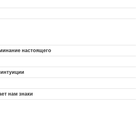
минание настоящего
 интуиции
ает нам знаки