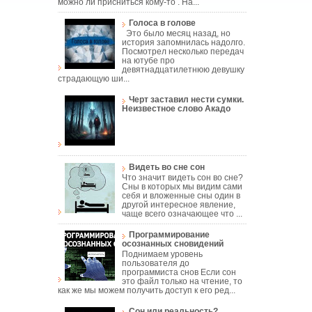
можно ли присниться кому-то . На...
Голоса в голове
Это было месяц назад, но
история запомнилась надолго.
Посмотрел несколько передач
на ютубе про
девятнадцатилетнюю девушку
страдающую ши...
Черт заставил нести сумки.
Неизвестное слово Акадо
Видеть во сне сон
Что значит видеть сон во сне?
Сны в которых мы видим сами
себя и вложенные сны один в
другой интересное явление,
чаще всего означающее что ...
Программирование
осознанных сновидений
Поднимаем уровень
пользователя до
программиста снов Если сон
это файл только на чтение, то
как же мы можем получить доступ к его ред...
Сон или реальность?