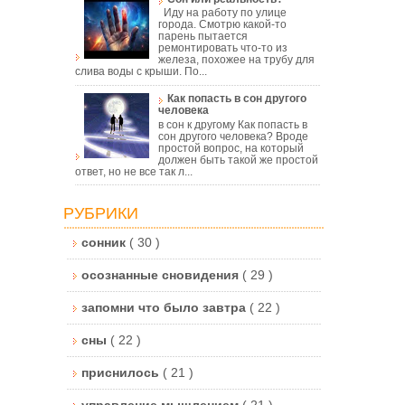
Иду на работу по улице
города. Смотрю какой-то
парень пытается
ремонтировать что-то из
железа, похожее на трубу для
слива воды с крыши. По...
Как попасть в сон другого
человека
в сон к другому Как попасть в
сон другого человека? Вроде
простой вопрос, на который
должен быть такой же простой
ответ, но не все так л...
РУБРИКИ
сонник
( 30 )
осознанные сновидения
( 29 )
запомни что было завтра
( 22 )
сны
( 22 )
приснилось
( 21 )
управление мышлением
( 21 )