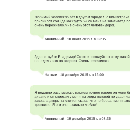
Любимый человек живёт в другом городе.Я с ним встреча
приснился сон.Где как будто бы он меня не замечает,а п
очень переживаю.Мне очень этот человек дорог.
Анонимный
10 июля 2015 г. в 09:35
Здравствуйте Владимир! Скажте пожалуйта к чему живой 
понедельника на вторник. Очень переживаю.
Натали
18 декабря 2015 г. в 13:00
Я недавно рассталась с парнем точнее говоря он меня б
диване и он спросил у меня ты вчера головой не ударяла
закрыла дверь на ключ он сказал что не бросал меня взял
тревожно. Я его очень сильно люблю!
Анонимный
19 декабря 2015 г. в 08:36