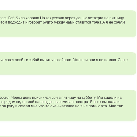
лась.Всё было хорошо.Но как уехала через день с четверга на пятницу
отом подходит и говорит будто между нами ставится точка.А я не хочу.Я
человек зовёт с собой выпить покойного. Ушли ли они я не помню. Сон с
росил. Через день приснился сон в пятницу на субботу. Мы сидели на
сь рядом сидел мой папа в дверь ломилась сестра. Я всех выгнала и
 за руку и сказал мне что-то очень важное но я не помню что. Мне так