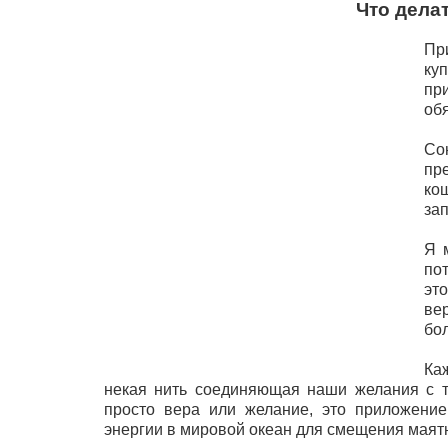
Что дела
Пр
ку
пр
об
Со
пр
ко
за
Я 
пот
эт
ве
бо
Ка
некая нить соединяющая наши желания с те
просто вера или желание, это приложение
энергии в мировой океан для смещения маят