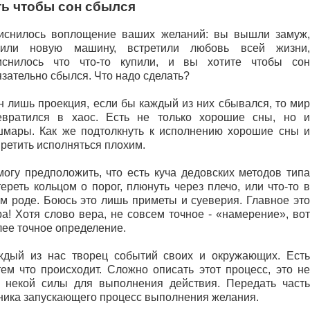
ть чтобы сон сбылся
иснилось воплощение ваших желаний: вы вышли замуж,
пили новую машину, встретили любовь всей жизни,
иснилось что что-то купили, и вы хотите чтобы сон
язательно сбылся. Что надо сделать?
н лишь проекция, если бы каждый из них сбывался, то мир
евратился в хаос. Есть не только хорошие сны, но и
шмары. Как же подтолкнуть к исполнению хорошие сны и
претить исполняться плохим.
могу предположить, что есть куча дедовских методов типа
ереть кольцом о порог, плюнуть через плечо, или что-то в
ом роде. Боюсь это лишь приметы и суеверия. Главное это
ра! Хотя слово вера, не совсем точное - «намерение», вот
лее точное определение.
ждый из нас творец событий своих и окружающих. Есть
м что происходит. Сложно описать этот процесс, это не
 некой силы для выполнения действия. Передать часть
ника запускающего процесс выполнения желания.