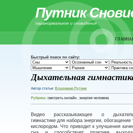
Путник Снови
паранормальное и сновидения
ГЛАВНА
Быстрый поиск по сайту:
Дыхательная гимнастика
Автор статьи:
Владимир Путник
Рубрика:
смотреть онлайн
,
энергия человека
Видео рассказывающее о дыхатель
гимнастике для набора энергии, обогащение 
кислородом. Что приводит к улучшения каче
сна и способствует практике выход