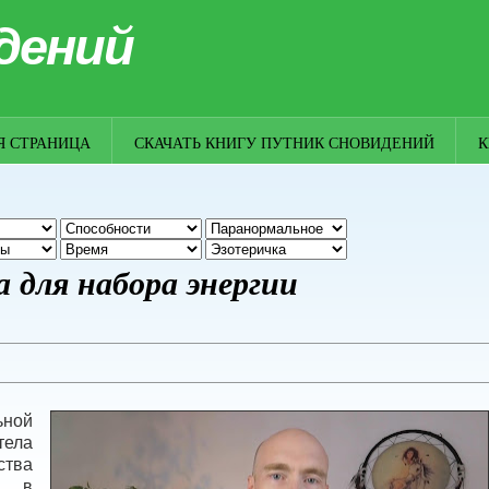
дений
Я СТРАНИЦА
СКАЧАТЬ КНИГУ ПУТНИК СНОВИДЕНИЙ
К
 для набора энергии
ной
тела
ства
а в