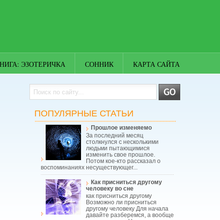
НИГА: ЭЗОТЕРИЧКА
СОННИК
КАРТА САЙТА
ПОПУЛЯРНЫЕ СТАТЬИ
Прошлое изменяемо
За последний месяц
столкнулся с несколькими
людьми пытающимися
изменить свое прошлое.
Потом кое-кто рассказал о
воспоминаниях несуществующег...
Как присниться другому
человеку во сне
как присниться другому
Возможно ли присниться
другому человеку Для начала
давайте разберемся, а вообще