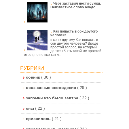
Черт заставил нести сумки.
Неизвестное слово Акадо
Как попасть в сон другого
человека
в сон к другому Как попасть в
сон другого человека? Вроде
простой вопрос, на который
должен быть такой же простой
ответ, но не все так л...
РУБРИКИ
сонник
( 30 )
осознанные сновидения
( 29 )
запомни что было завтра
( 22 )
сны
( 22 )
приснилось
( 21 )
управление мышлением
( 21 )