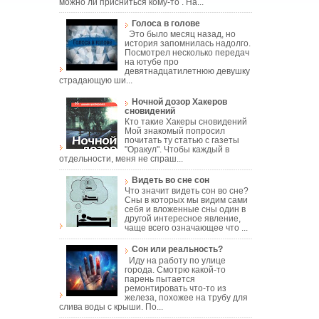
можно ли присниться кому-то . На...
Голоса в голове
Это было месяц назад, но
история запомнилась надолго.
Посмотрел несколько передач
на ютубе про
девятнадцатилетнюю девушку
страдающую ши...
Ночной дозор Хакеров
сновидений
Кто такие Хакеры сновидений
Мой знакомый попросил
почитать ту статью с газеты
"Оракул". Чтобы каждый в
отдельности, меня не спраш...
Видеть во сне сон
Что значит видеть сон во сне?
Сны в которых мы видим сами
себя и вложенные сны один в
другой интересное явление,
чаще всего означающее что ...
Сон или реальность?
Иду на работу по улице
города. Смотрю какой-то
парень пытается
ремонтировать что-то из
железа, похожее на трубу для
слива воды с крыши. По...