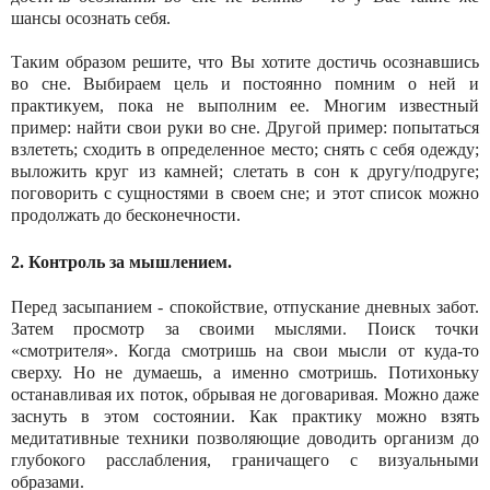
шансы осознать себя.
Таким образом решите, что Вы хотите достичь осознавшись
во сне. Выбираем цель и постоянно помним о ней и
практикуем, пока не выполним ее. Многим известный
пример: найти свои руки во сне. Другой пример: попытаться
взлететь; сходить в определенное место; снять с себя одежду;
выложить круг из камней; слетать в сон к другу/подруге;
поговорить с сущностями в своем сне; и этот список можно
продолжать до бесконечности.
2. Контроль за мышлением.
Перед засыпанием - спокойствие, отпускание дневных забот.
Затем просмотр за своими мыслями. Поиск точки
«смотрителя». Когда смотришь на свои мысли от куда-то
сверху. Но не думаешь, а именно смотришь. Потихоньку
останавливая их поток, обрывая не договаривая. Можно даже
заснуть в этом состоянии. Как практику можно взять
медитативные техники позволяющие доводить организм до
глубокого расслабления, граничащего с визуальными
образами.