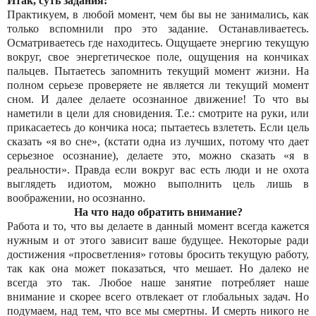
Итак, суть задания:
Практикуем, в любой момент, чем бы вы не занимались, как
только вспомнили про это задание. Останавливаетесь.
Осматриваетесь где находитесь. Ощущаете энергию текущую
вокруг, свое энергетическое поле, ощущения на кончиках
пальцев. Пытаетесь запомнить текущий момент жизни. На
полном серьезе проверяете не является ли текущий момент
сном. И далее делаете осознанное движение! То что вы
наметили в цели для сновидения. Т.е.: смотрите на руки, или
прикасаетесь до кончика носа; пытаетесь взлететь. Если цель
сказать «я во сне», (кстати одна из лучших, потому что дает
серьезное осознание), делаете это, можно сказать «я в
реальности». Правда если вокруг вас есть люди и не охота
выглядеть идиотом, можно выполнить цель лишь в
воображении, но осознанно.
На что надо обратить внимание?
Работа и то, что вы делаете в данный момент всегда кажется
нужным и от этого зависит ваше будущее. Некоторые ради
достижения «просветления» готовы бросить текущую работу,
так как она может показаться, что мешает. Но далеко не
всегда это так. Любое наше занятие потребляет наше
внимание и скорее всего отвлекает от глобальных задач. Но
подумаем, над тем, что все мы смертны. И смерть никого не