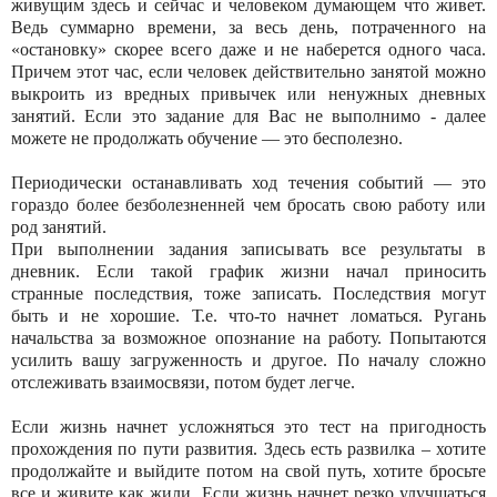
живущим здесь и сейчас и человеком думающем что живет.
Ведь суммарно времени, за весь день, потраченного на
«остановку» скорее всего даже и не наберется одного часа.
Причем этот час, если человек действительно занятой можно
выкроить из вредных привычек или ненужных дневных
занятий. Если это задание для Вас не выполнимо - далее
можете не продолжать обучение — это бесполезно.
Периодически останавливать ход течения событий — это
гораздо более безболезненней чем бросать свою работу или
род занятий.
При выполнении задания записывать все результаты в
дневник. Если такой график жизни начал приносить
странные последствия, тоже записать. Последствия могут
быть и не хорошие. Т.е. что-то начнет ломаться. Ругань
начальства за возможное опознание на работу. Попытаются
усилить вашу загруженность и другое. По началу сложно
отслеживать взаимосвязи, потом будет легче.
Если жизнь начнет усложняться это тест на пригодность
прохождения по пути развития. Здесь есть развилка – хотите
продолжайте и выйдите потом на свой путь, хотите бросьте
все и живите как жили. Если жизнь начнет резко улучшаться