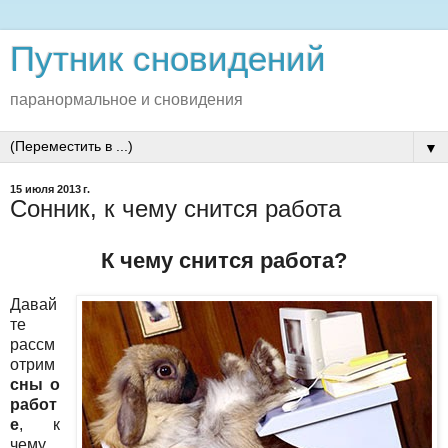
Путник сновидений
паранормальное и сновидения
▼
15 июля 2013 г.
Сонник, к чему снится работа
К чему снится работа?
Давай
те
рассм
отрим
сны о
работ
е
, к
чему