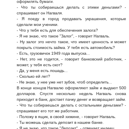
оформлять бумаги.
- Что ты собираешься делать с этими деньгами? -
спрашивает он Нагваля.
- Я поеду в город продавать украшения, которые
сделали мои ученики.
- Что у тебя есть для обеспечения залога?
- Я не знаю, что такое "Залог", - говорит Нагваль.
- Ну залог это нечто такое, что имеет ценность и может
покрыть стоимость займа. У тебя есть автомобиль?
- Есть, грузовичок 1949 года выпуска...
- Нет, это не годится, - говорит банковский работник, -
может, у тебя есть скот?
- Да, у меня есть лошадь...
- Сколько ей лет?
- Не знаю, у нее уже нет зубов, чтоб определить...
В конце концов Нагвалю оформляют займ и выдают 500
долларов. Спустя несколько недель Нагваль снова
приходит в банк, достает пачку денег и возвращает займ.
- Что ты собираешься делать с остальными деньгами? -
спрашивает его тот же работник.
- Положу в ящик, в своей хижине, - говорит Нагваль.
- Ты можешь сделать депозит в нашем банке.
- Я не знаю, что такое "Депозит", - отвечает индеец